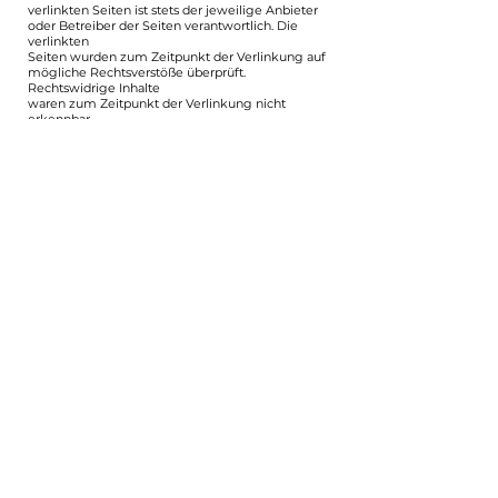
verlinkten Seiten ist stets der jeweilige Anbieter
oder Betreiber der Seiten verantwortlich. Die
verlinkten
Seiten wurden zum Zeitpunkt der Verlinkung auf
mögliche Rechtsverstöße überprüft.
Rechtswidrige Inhalte
waren zum Zeitpunkt der Verlinkung nicht
erkennbar.
Eine permanente inhaltliche Kontrolle der
verlinkten Seiten ist jedoch ohne konkrete
Anhaltspunkte einer
Rechtsverletzung nicht zumutbar. Bei
Bekanntwerden von Rechtsverletzungen werden
wir derartige Links
umgehend entfernen.
Urheberrecht
Die durch die Seitenbetreiber erstellten Inhalte
und Werke auf diesen Seiten unterliegen dem
deutschen
Urheberrecht. Die Vervielfältigung, Bearbeitung,
Verbreitung und jede Art der Verwertung
außerhalb der
Grenzen des Urheberrechtes bedürfen der
schriftlichen Zustimmung des jeweiligen Autors
bzw. Erstellers.
Downloads und Kopien dieser Seite sind nur für
den privaten, nicht kommerziellen Gebrauch
gestattet.
Soweit die Inhalte auf dieser Seite nicht vom
Betreiber erstellt wurden, werden die